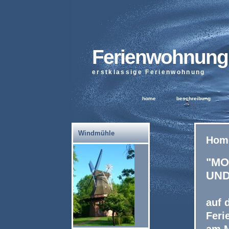
Ferienwohnung
erstklassige Ferienwohnung
home
beschreibung
Windmühle
Hom
"MO
UND
auf 
Fer
am M