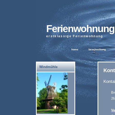
Ferienwohnung
erstklassige Ferienwohnung
home
beschreibung
Windmühle
Kont
Konta
Br
26
Ve