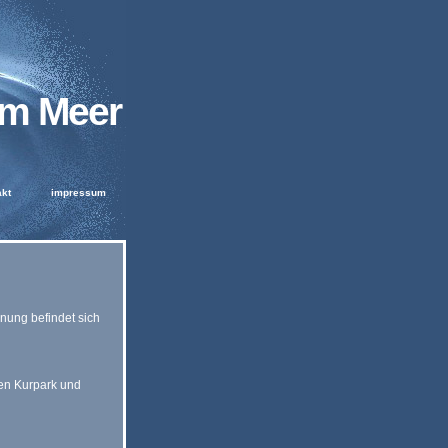
m Meer
akt
impressum
nung befindet sich
en Kurpark und