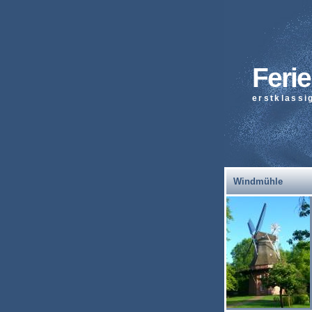
Feri
erstklassi
Windmühle