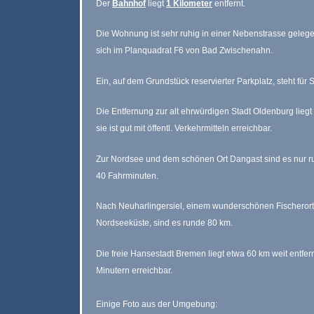
Der
Bahnhof
liegt
1 Kilometer
entfernt.
Die Wohnung ist sehr ruhig in einer Nebenstrasse gelege
sich im Planquadrat F6 von Bad Zwischenahn.
Ein, auf dem Grundstück reservierter Parkplatz, steht für S
Die Entfernung zur alt ehrwürdigen Stadt Oldenburg liegt
sie ist gut mit öffentl. Verkehrmitteln erreichbar.
Zur Nordsee und dem schönen Ort Dangast sind es nur r
40 Fahrminuten.
Nach Neuharlingersiel, einem wunderschönen Fischerort
Nordseeküste, sind es runde 80 km.
Die freie Hansestadt Bremen liegt etwa 60 km weit entfernt
Minutern erreichbar.
Einige Foto aus der Umgebung: