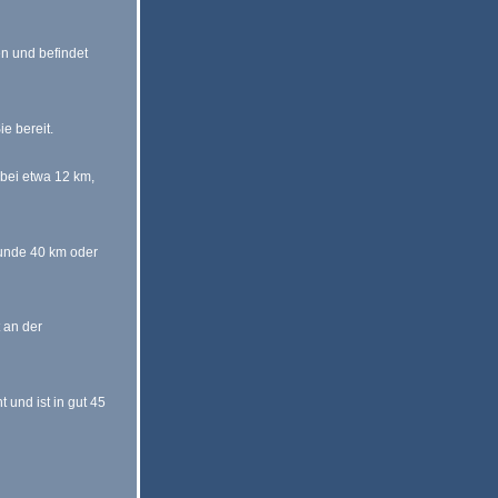
n und befindet
ie bereit.
 bei etwa 12 km,
unde 40 km oder
 an der
 und ist in gut 45