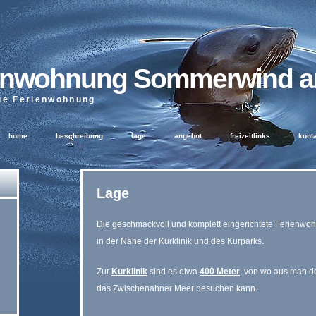
enwohnung Sommerwind a
ge Ferienwohnung
home
beschreibung
lage
angebot
freizeitlinks
kont
Lage
Die geschmackvoll und komplett eingerichtete Ferienwoh
in der Nähe der Kurklinik und des Kurparks.
Zur
Kurklinik
sind es etwa
400 Meter
, von wo aus man d
das Zwischenahner Meer besuchen kann.