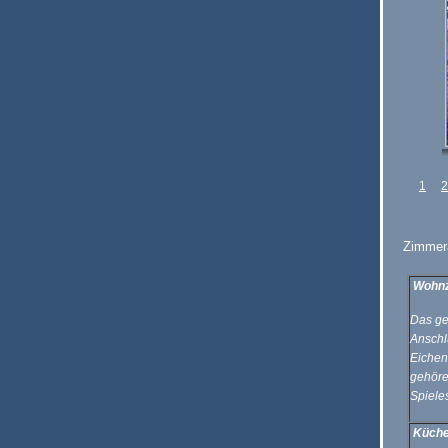
1
2
Zimmera
Wohn
Das ge
Anschl
Eichen
gehöre
Spiel
Küch