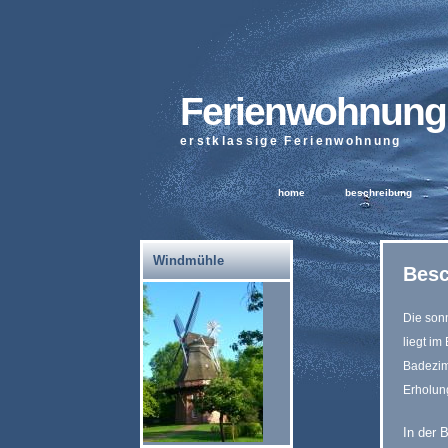
Ferienwohnung
erstklassige Ferienwohnung
home
beschreibung
Windmühle
Besc
Die son
liegt im
Badezim
Erholun
In der 