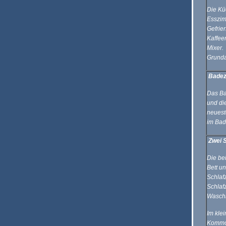
Die Kü
Esszim
Gefrie
Kaffee
Mixer.
Grunda
Bade
Das Bad
und di
neuest
im Bad
Zwei 
Die be
Bett u
Schlaf
Schlaf
Waschb
Im kle
Kommod