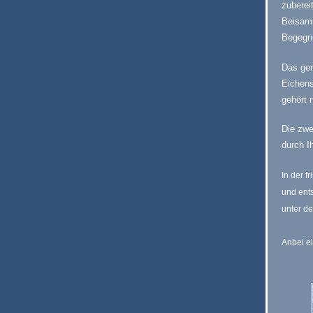
zuberei
Beisamm
Begegn
Das gem
Eichens
gehört 
Die zwe
durch I
In der f
und ent
unter d
Anbei ei